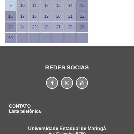
9
10
11
12
13
14
15
16
17
18
19
20
21
22
23
24
25
26
27
28
29
30
REDES SOCIAS
CONTATO
Lista telefônica
Universidade Estadual de Maringá
Av. Colombo, 5790