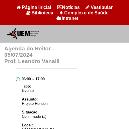
Página Inicial
Notícias
Vestibular
Biblioteca
Complexo de Saúde
Intranet
Agenda do Reitor -
05/07/2024
Prof. Leandro Vanalli
06:00 ~ 17:00
Tipo:
Evento
Assunto:
Projeto Rondon
Situação:
Confirmado (a)
Local: