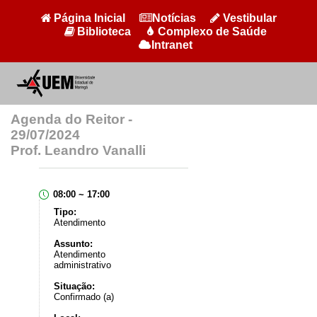
Página Inicial
Notícias
Vestibular
Biblioteca
Complexo de Saúde
Intranet
Agenda do Reitor -
29/07/2024
Prof. Leandro Vanalli
08:00 ~ 17:00
Tipo:
Atendimento
Assunto:
Atendimento
administrativo
Situação:
Confirmado (a)