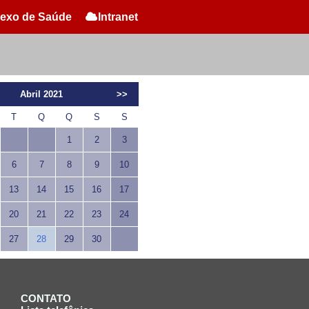
exo de Saúde
Intranet
Abril 2021
>>
T
Q
Q
S
S
1
2
3
6
7
8
9
10
13
14
15
16
17
20
21
22
23
24
27
28
29
30
CONTATO