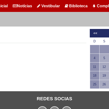
icial
Notícias
Vestibular
Biblioteca
Compl
<<
D
S
4
5
11
12
18
19
25
26
REDES SOCIAS