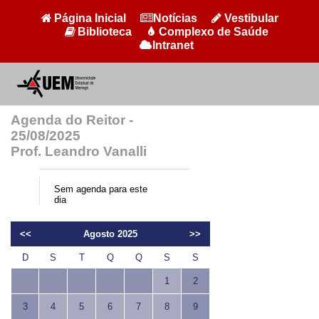
Página Inicial
Notícias
Vestibular
Biblioteca
Complexo de Saúde
Intranet
Agenda do Reitor -
25/08/2025
Prof. Leandro Vanalli
Sem agenda para este
dia
<<
Agosto 2025
>>
D
S
T
Q
Q
S
S
1
2
3
4
5
6
7
8
9