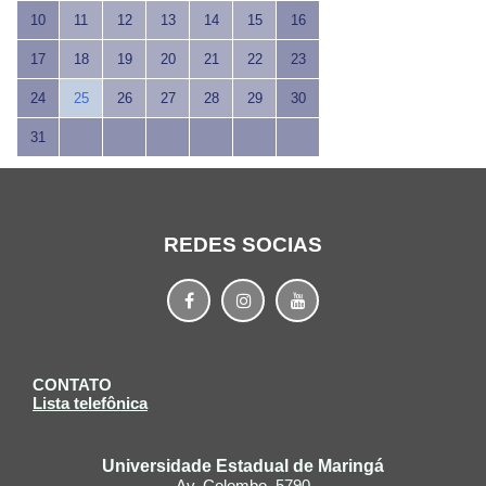
10
11
12
13
14
15
16
17
18
19
20
21
22
23
24
25
26
27
28
29
30
31
REDES SOCIAS
CONTATO
Lista telefônica
Universidade Estadual de Maringá
Av. Colombo, 5790