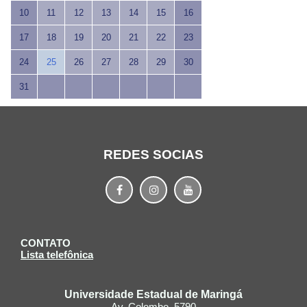
10
11
12
13
14
15
16
17
18
19
20
21
22
23
24
25
26
27
28
29
30
31
REDES SOCIAS
CONTATO
Lista telefônica
Universidade Estadual de Maringá
Av. Colombo, 5790