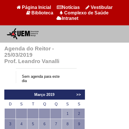
Página Inicial
Notícias
Vestibular
Biblioteca
Complexo de Saúde
Intranet
Agenda do Reitor -
25/03/2019
Prof. Leandro Vanalli
Sem agenda para este
dia
Março 2019
>>
D
S
T
Q
Q
S
S
1
2
3
4
5
6
7
8
9