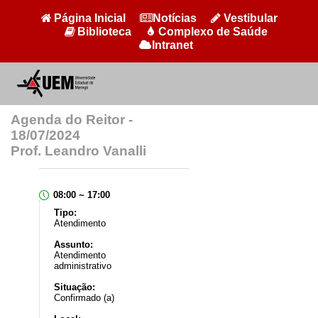
Página Inicial
Notícias
Vestibular
Biblioteca
Complexo de Saúde
Intranet
Agenda do Reitor -
18/07/2024
Prof. Leandro Vanalli
08:00 ~ 17:00
Tipo:
Atendimento
Assunto:
Atendimento
administrativo
Situação:
Confirmado (a)