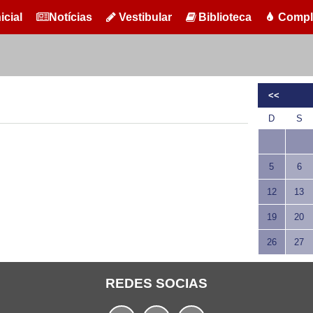
icial
Notícias
Vestibular
Biblioteca
Compl
<<
D
S
5
6
12
13
19
20
26
27
REDES SOCIAS