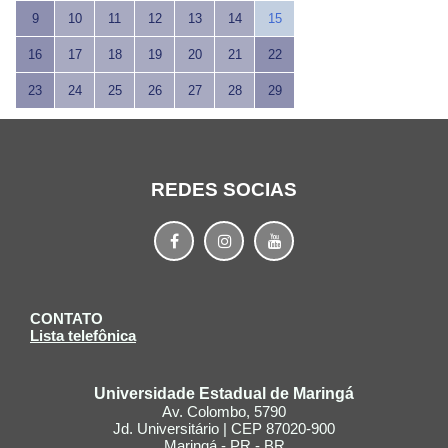
9
10
11
12
13
14
15
16
17
18
19
20
21
22
23
24
25
26
27
28
29
REDES SOCIAS
CONTATO
Lista telefônica
Universidade Estadual de Maringá
Av. Colombo, 5790
Jd. Universitário | CEP 87020-900
Maringá - PR - BR