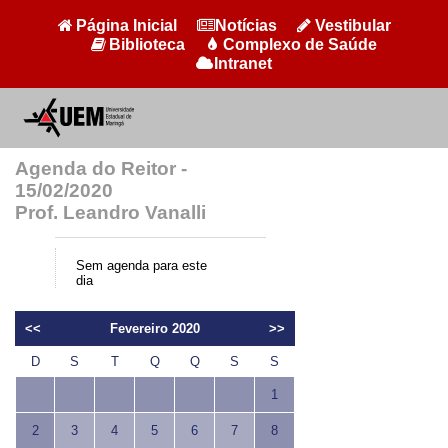
Página Inicial
Notícias
Vestibular
Biblioteca
Complexo de Saúde
Intranet
Agenda do Reitor -
15/02/2020
Prof. Leandro Vanalli
Sem agenda para este
dia
<<
Fevereiro 2020
>>
D
S
T
Q
Q
S
S
1
2
3
4
5
6
7
8