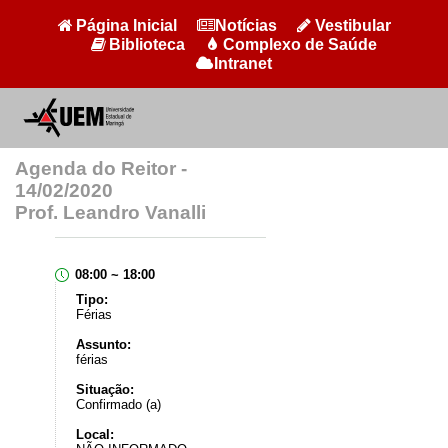
Página Inicial
Notícias
Vestibular
Biblioteca
Complexo de Saúde
Intranet
Agenda do Reitor -
14/02/2020
Prof. Leandro Vanalli
08:00 ~ 18:00
Tipo:
Férias
Assunto:
férias
Situação:
Confirmado (a)
Local: