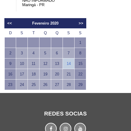
NÃO INFORMADO
Maringá - PR
<<
Fevereiro 2020
>>
D
S
T
Q
Q
S
S
1
2
3
4
5
6
7
8
9
10
11
12
13
14
15
16
17
18
19
20
21
22
23
24
25
26
27
28
29
REDES SOCIAS