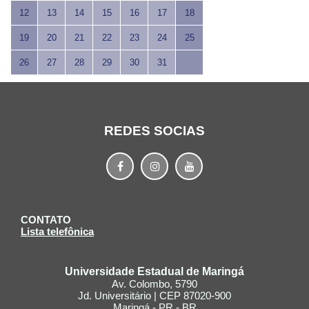
12
13
14
15
16
17
18
19
20
21
22
23
24
25
26
27
28
29
30
31
REDES SOCIAS
CONTATO
Lista telefônica
Universidade Estadual de Maringá
Av. Colombo, 5790
Jd. Universitário | CEP 87020-900
Maringá - PR - BR