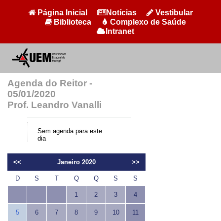
Página Inicial
Notícias
Vestibular
Biblioteca
Complexo de Saúde
Intranet
Agenda do Reitor -
05/01/2020
Prof. Leandro Vanalli
Sem agenda para este
dia
<<
Janeiro 2020
>>
D
S
T
Q
Q
S
S
1
2
3
4
5
6
7
8
9
10
11