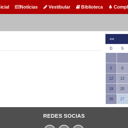
icial
Notícias
Vestibular
Biblioteca
Compl
<<
D
S
5
6
12
13
19
20
26
27
REDES SOCIAS