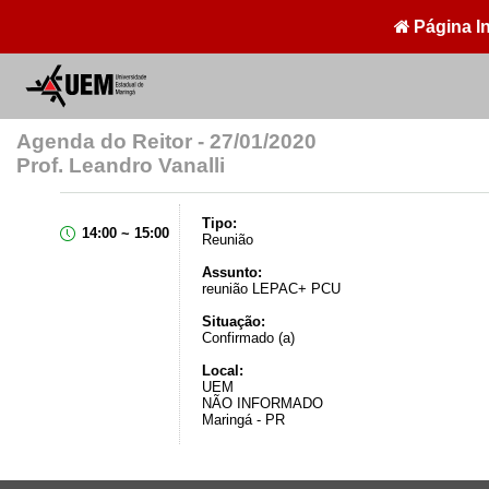
Página In
Agenda do Reitor - 27/01/2020
Prof. Leandro Vanalli
Tipo:
14:00 ~ 15:00
Reunião
Assunto:
reunião LEPAC+ PCU
Situação:
Confirmado (a)
Local:
UEM
NÃO INFORMADO
Maringá - PR