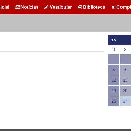
icial
Notícias
Vestibular
Biblioteca
Compl
<<
D
S
5
6
12
13
19
20
26
27