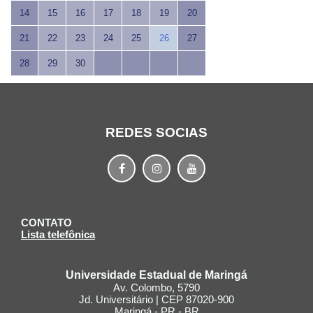
14
15
16
17
18
19
20
21
22
23
24
25
26
27
28
29
30
REDES SOCIAS
CONTATO
Lista telefônica
Universidade Estadual de Maringá
Av. Colombo, 5790
Jd. Universitário | CEP 87020-900
Maringá - PR - BR