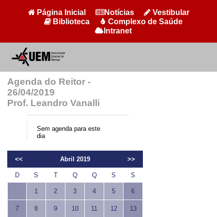
Página Inicial
Notícias
Vestibular
Biblioteca
Complexo de Saúde
Intranet
Agenda do Reitor -
26/04/2019
Prof. Leandro Vanalli
Sem agenda para este
dia
<<
Abril 2019
>>
D
S
T
Q
Q
S
S
1
2
3
4
5
6
7
8
9
10
11
12
13