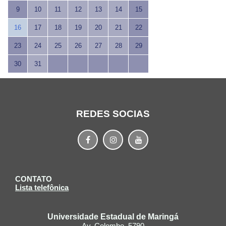
9
10
11
12
13
14
15
16
17
18
19
20
21
22
23
24
25
26
27
28
29
30
31
REDES SOCIAS
CONTATO
Lista telefônica
Universidade Estadual de Maringá
Av. Colombo, 5790