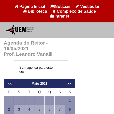
Página Inicial
Notícias
Vestibular
Biblioteca
Complexo de Saúde
Intranet
Agenda do Reitor -
16/05/2021
Prof. Leandro Vanalli
Sem agenda para este
dia
<<
Maio 2021
>>
D
S
T
Q
Q
S
S
1
2
3
4
5
6
7
8