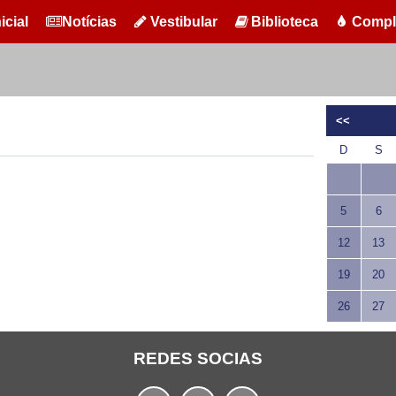
icial
Notícias
Vestibular
Biblioteca
Compl
<<
D
S
5
6
12
13
19
20
26
27
REDES SOCIAS