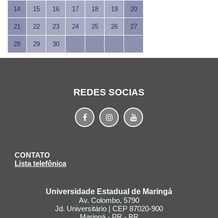
14
15
16
17
18
19
20
21
22
23
24
25
26
27
28
29
30
REDES SOCIAS
CONTATO
Lista telefônica
Universidade Estadual de Maringá
Av. Colombo, 5790
Jd. Universitário | CEP 87020-900
Maringá - PR - BR