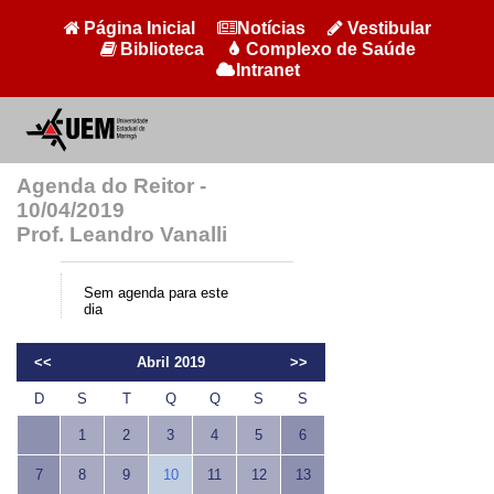
Página Inicial
Notícias
Vestibular
Biblioteca
Complexo de Saúde
Intranet
Agenda do Reitor -
10/04/2019
Prof. Leandro Vanalli
Sem agenda para este
dia
<<
Abril 2019
>>
D
S
T
Q
Q
S
S
1
2
3
4
5
6
7
8
9
10
11
12
13